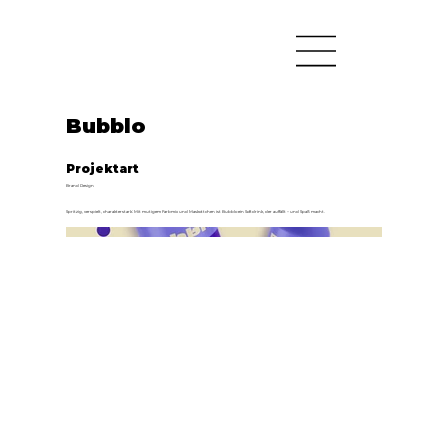
Bubblo
Projektart
Brand Design
Spritzig, verspielt, charakterstark: Mit mutigem Farbmix und Maskottchen ist Bubblo ein Softdrink, der auffällt – und Spaß macht.