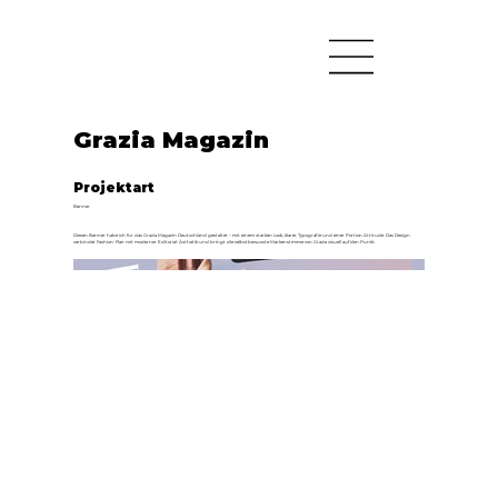
Grazia Magazin
Projektart
Banner
Diesen Banner habe ich für das Grazia Magazin Deutschland gestaltet – mit einem starken Look, klarer Typografie und einer Portion Attitude. Das Design
verbindet Fashion-Flair mit moderner Editorial-Ästhetik und bringt die selbstbewusste Markenstimme von Grazia visuell auf den Punkt.