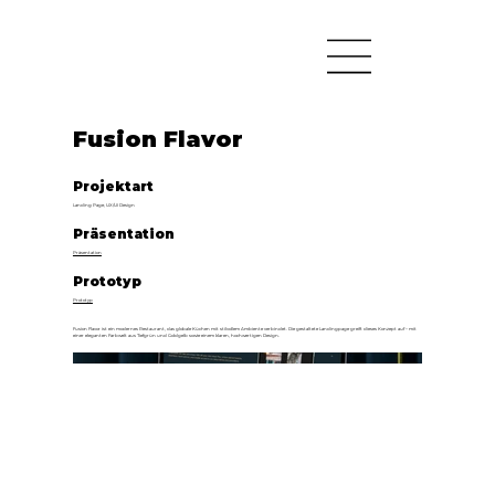
Fusion Flavor
Projektart
Landing Page, UX/UI Design
Präsentation
Präsentation
Prototyp
Prototyp
Fusion Flavor ist ein modernes Restaurant, das globale Küchen mit stilvollem Ambiente verbindet. Die gestaltete Landingpage greift dieses Konzept auf – mit
einer eleganten Farbwelt aus Tiefgrün und Goldgelb sowie einem klaren, hochwertigen Design.